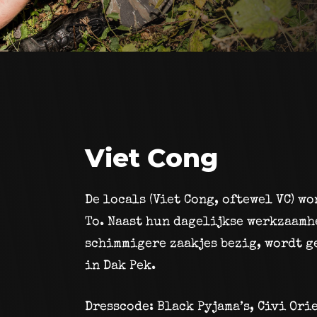
Viet Cong
De locals (Viet Cong, oftewel VC) wo
To. Naast hun dagelijkse werkzaamh
schimmigere zaakjes bezig, wordt g
in Dak Pek.
Dresscode: Black Pyjama’s, Civi Ori