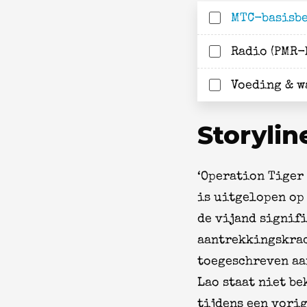
MTC-basisb
Radio (PMR-
Voeding & w
Storylin
‘Operation Tiger 
is uitgelopen op 
de vijand signif
aantrekkingskrac
toegeschreven aan
Lao staat niet b
tijdens een vorig