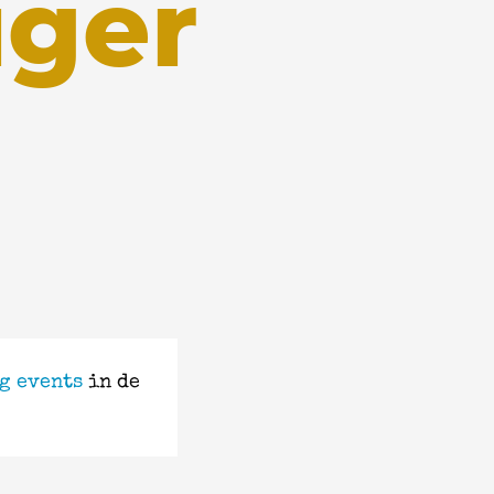
iger
g events
in de