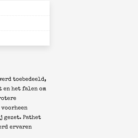
 werd toebedeeld,
 en het falen om
rotere
d voorheen
j gezet. Pathet
erd ervaren