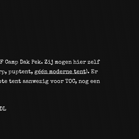
F Camp Dak Pek. Zij mogen hier zelf
rp, puptent,
géén moderne tent
). Er
ote tent aanwezig voor TOC, nog een
RDL