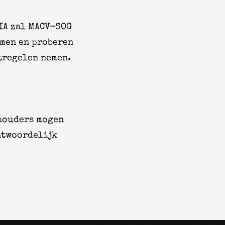
IA zal MACV-SOG
emen en proberen
atregelen nemen.
hhouders mogen
ntwoordelijk