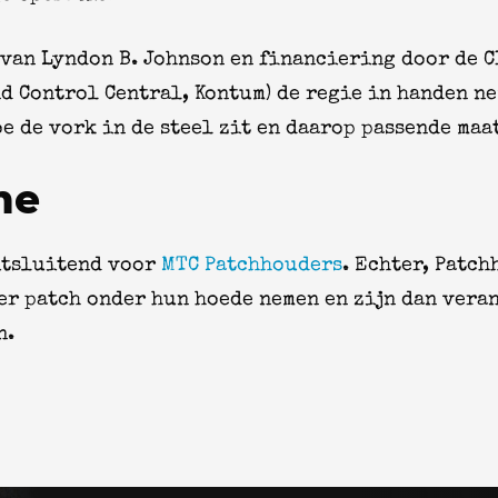
van Lyndon B. Johnson en financiering door de C
nd Control Central, Kontum) de regie in handen n
e de vork in de steel zit en daarop passende ma
me
itsluitend voor
MTC Patchhouders
. Echter, Patc
r patch onder hun hoede nemen en zijn dan vera
n.