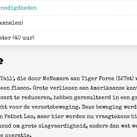
enodigdheden
kanalen)
ater (40 uur)
e
Tail’, die door McNamara aan Tiger Force (327st)
een fiasco. Grote verliezen aan Amerikaanse kant
icant te reduceren, hebben geresulteerd in een g
ht voor de verzetsbeweging. Deze beweging wer
 Pathet Lao, maar hier worden nu vraagtekens bi
ekend om grote slagvaardigheid, anders dan wat w
e operatie.