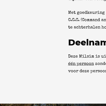
Met goedkeuring 
C.C.C. (Command a
te achterhalen ho
Deelna
Deze Milsim is u
één persoon
zonde
voor deze persoo